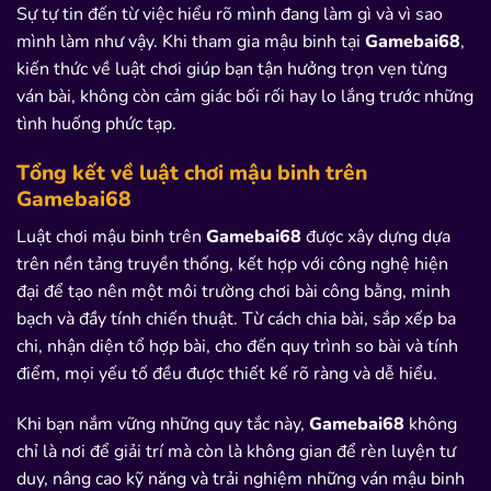
Sự tự tin đến từ việc hiểu rõ mình đang làm gì và vì sao
mình làm như vậy. Khi tham gia mậu binh tại
Gamebai68
,
kiến thức về luật chơi giúp bạn tận hưởng trọn vẹn từng
ván bài, không còn cảm giác bối rối hay lo lắng trước những
tình huống phức tạp.
Tổng kết về luật chơi mậu binh trên
Gamebai68
Luật chơi mậu binh trên
Gamebai68
được xây dựng dựa
trên nền tảng truyền thống, kết hợp với công nghệ hiện
đại để tạo nên một môi trường chơi bài công bằng, minh
bạch và đầy tính chiến thuật. Từ cách chia bài, sắp xếp ba
chi, nhận diện tổ hợp bài, cho đến quy trình so bài và tính
điểm, mọi yếu tố đều được thiết kế rõ ràng và dễ hiểu.
Khi bạn nắm vững những quy tắc này,
Gamebai68
không
chỉ là nơi để giải trí mà còn là không gian để rèn luyện tư
duy, nâng cao kỹ năng và trải nghiệm những ván mậu binh