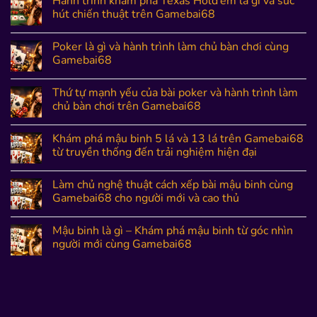
Hành trình khám phá Texas Hold’em là gì và sức
hút chiến thuật trên Gamebai68
Poker là gì và hành trình làm chủ bàn chơi cùng
Gamebai68
Thứ tự mạnh yếu của bài poker và hành trình làm
chủ bàn chơi trên Gamebai68
Khám phá mậu binh 5 lá và 13 lá trên Gamebai68
từ truyền thống đến trải nghiệm hiện đại
Làm chủ nghệ thuật cách xếp bài mậu binh cùng
Gamebai68 cho người mới và cao thủ
Mậu binh là gì – Khám phá mậu binh từ góc nhìn
người mới cùng Gamebai68