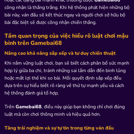
công nhận là thắng trắng. Khi hệ thống phát hiện những bộ
bài này, ván đấu sẽ kết thúc ngay và người chơi sở hữu bộ
bài đặc biệt sẽ được công nhận chiến thắng.
Tầm quan trọng của việc hiểu rõ luật chơi mậu
binh trên Gamebai68
Nâng cao khả năng sắp xếp và tư duy chiến thuật
Khi nắm vững luật chơi, bạn sẽ biết cách phân bổ sức mạnh
hợp lý giữa ba chi, tránh những sai lầm dẫn đến binh lủng
hoặc mất lợi thế khi so bài. Mỗi quyết định sắp xếp đều
dựa trên sự hiểu biết rõ ràng về thứ tự mạnh yếu và cách
hệ thống đánh giá tổ hợp.
Trên
Gamebai68
, điều này giúp bạn không chỉ chơi đúng
luật mà còn chơi thông minh và hiệu quả hơn.
Tăng trải nghiệm và sự tự tin trong từng ván đấu