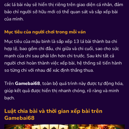
các lá bài này sẽ hiển thị riêng trên giao diện cá nhân, đảm
bảo chỉ người sở hữu mới có thể quan sát và sắp xếp bài
của mình.
Mục tiêu của người chơi trong mỗi ván
Mục tiêu của mậu binh là sắp xếp 13 lá bài thành ba chi
hợp lệ, bao gồm chi đầu, chi giữa và chi cuối, sao cho sức
mạnh của chi sau phải lớn hơn chi trước. Sau khi tất cả
người chơi hoàn thành việc xếp bài, hệ thống sẽ tiến hành
so từng chi với nhau để xác định thắng thua.
Trên
Gamebai68
, toàn bộ quá trình này được tự động hóa,
giúp kết quả được hiển thị nhanh chóng, rõ ràng và minh
bạch.
Luật chia bài và thời gian xếp bài trên
Gamebai68