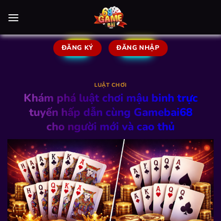
Bỏ
qua
nội
dung
ĐĂNG KÝ
ĐĂNG NHẬP
LUẬT CHƠI
Khám phá luật chơi mậu binh trực
tuyến hấp dẫn cùng Gamebai68
cho người mới và cao thủ