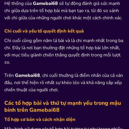
Hệ thống của
Gamebai68
sẽ tự động đánh giá sức mạnh
chi giữa dựa trên tổ hợp bài mà bạn tạo ra, từ đó so sánh
với chi giữa của những người chơi khác một cách chính xác.
Chi cuối và yếu tố quyết định kết quả
Chi cuối cũng gồm năm lá bài và là chi mạnh nhất trong ba
chi. Đây là nơi bạn thường đặt những tổ hợp bài lớn nhất,
với mục tiêu giành chiến thắng quyết định trong mỗi lượt
so.
Trên
Gamebai68
, chi cuối thường là điểm nhấn của cả ván
đấu, nơi thể hiện rõ nhất sự khéo léo và khả năng sắp xếp
chiến thuật của người chơi.
Các tổ hợp bài và thứ tự mạnh yếu trong mậu
binh trên Gamebai68
Tổ hợp cơ bản và cách nhận diện