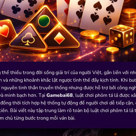
thể thiếu trong đời sống giải trí của người Việt, gắn liền với n
n và những khoảnh khắc lật ngược tình thế đầy kịch tính. Khi bư
iữ nguyên tinh thần truyền thống nhưng được hỗ trợ bởi công ng
 và minh bạch hơn. Tại
Gamebai68
, luật chơi phỏm tá lả được x
đồng thời tích hợp hệ thống tự động để người chơi dễ tiếp cận,
iên. Bài viết này tập trung làm rõ toàn bộ luật chơi phỏm tá lả 
àm chủ từng bước trong mỗi ván bài.