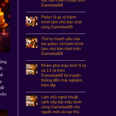
sức hút chiến thuật trên
Gamebai68
Poker là gì và hành
trình làm chủ bàn chơi
cùng Gamebai68
Thứ tự mạnh yếu của
bài poker và hành trình
làm chủ bàn chơi trên
Gamebai68
hững
Khám phá mậu binh 5 lá
ớc
và 13 lá trên
hệ
Gamebai68 từ truyền
thống đến trải nghiệm
ây
hiện đại
 dễ
trên
Làm chủ nghệ thuật
cách xếp bài mậu binh
cùng Gamebai68 cho
người mới và cao thủ