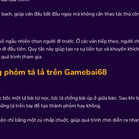
h bạch, giúp ván đấu bắt đầu ngay mà không cần thao tác thủ cô
sẽ ngẫu nhiên chọn người đi trước. Ở các ván tiếp theo, người c
đi đầu tiên. Quy tắc này giúp tạo ra sự liên tục và khuyến khích
 quá trình tham gia.
ng phỏm tá lả trên Gamebai68
 bốc một lá bài từ nọc, tức là chồng bài úp ở giữa bàn. Sau khi b
những lá trên tay để tạo thành phỏm hay không.
hiện chỉ bằng một cú nhấp chuột, giúp quá trình chơi diễn ra nha