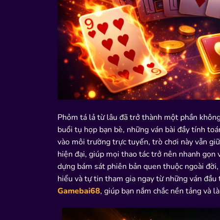
Phỏm tá lả từ lâu đã trở thành một phần không 
buổi tụ họp bạn bè, những ván bài đầy tính toá
vào môi trường trực tuyến, trò chơi này vẫn g
hiện đại, giúp mọi thao tác trở nên nhanh gọn
dựng bám sát phiên bản quen thuộc ngoài đời, 
hiểu và tự tin tham gia ngay từ những ván đầu t
Gamebai68
, giúp bạn nắm chắc nền tảng và l