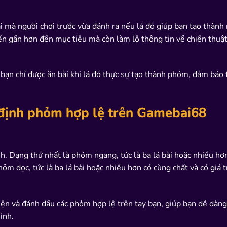
bài mà người chơi trước vừa đánh ra nếu lá đó giúp bạn tạo thành
iến gần hơn đến mục tiêu mà còn làm lộ thông tin về chiến thuậ
bạn chỉ được ăn bài khi lá đó thực sự tạo thành phỏm, đảm bảo 
 định phỏm hợp lệ trên Gamebai68
h. Dạng thứ nhất là phỏm ngang, tức là ba lá bài hoặc nhiều hơ
hỏm dọc, tức là ba lá bài hoặc nhiều hơn có cùng chất và có giá t
iện và đánh dấu các phỏm hợp lệ trên tay bạn, giúp bạn dễ dàng
ình.