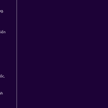
ng.
hiến
ốc,
nh